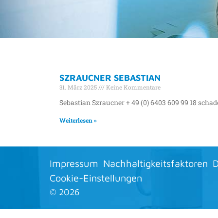
SCHLAGWORT:
SZRAUCNER SEBASTIAN
SCHADENABTEI
31. März 2025
Keine Kommentare
Sebastian Szraucner + 49 (0) 6403 609 99 18 sch
Weiterlesen »
Impressum
Nachhaltigkeitsfaktoren
D
Cookie-Einstellungen
©
2026