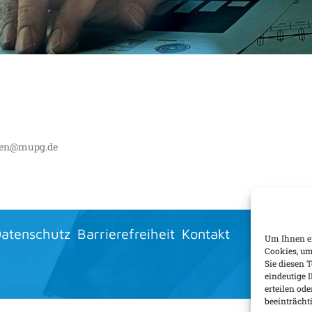
LUNG
aden@mupg.de
atenschutz
Barrierefreiheit
Kontakt
Um Ihnen ei
Cookies, um
Sie diesen 
eindeutige 
erteilen o
beeinträcht