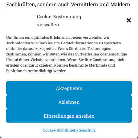
Fachkräften, sondern auch Vermittlern und Maklern
zur Verfügung.
Cookie-Zustimmung
verwalten
ZUM KARRIEREPORTAL
Um Ihnen ein optimales Erlebnis zu bieten, verwenden wir
Technologien wie Cookies, um Geräteinformationen zu speichern
und/oder darauf zuzugreifen. Wenn Sie diesen Technologien
zustimmen, können wir Daten wie das Surfverhalten oder eindeutige
IDs auf dieser Website verarbeiten. Wenn Sie Ihre Zustimmung nicht
Impressum
Nachhaltigkeitsfaktoren
erteilen oder zurückziehen, können bestimmte Merkmale und
Funktionen beeinträchtigt werden.
Datenschutz
Barrierefreiheit
Kontakt
Cookie-Einstellungen
Akzeptieren
©
2026
Ablehnen
Einstellungen ansehen
Cookie-Richtlinie
Datenschutz