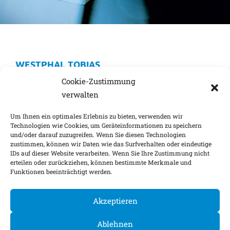
SCHLAGWORT:
WESTPHAL TOBIAS
RECHTSABTEILUNG
31. März 2025
Keine Kommentare
Cookie-Zustimmung
Tobias Westphal + 49 (0) 6403 609 99 30
verwalten
t.westphal@mupg.de
Um Ihnen ein optimales Erlebnis zu bieten, verwenden wir
Weiterlesen »
Technologien wie Cookies, um Geräteinformationen zu speichern
und/oder darauf zuzugreifen. Wenn Sie diesen Technologien
zustimmen, können wir Daten wie das Surfverhalten oder eindeutige
IDs auf dieser Website verarbeiten. Wenn Sie Ihre Zustimmung nicht
Impressum
Nachhaltigkeitsfaktoren
erteilen oder zurückziehen, können bestimmte Merkmale und
Funktionen beeinträchtigt werden.
Datenschutz
Barrierefreiheit
Kontakt
Cookie-Einstellungen
Akzeptieren
©
2026
Ablehnen